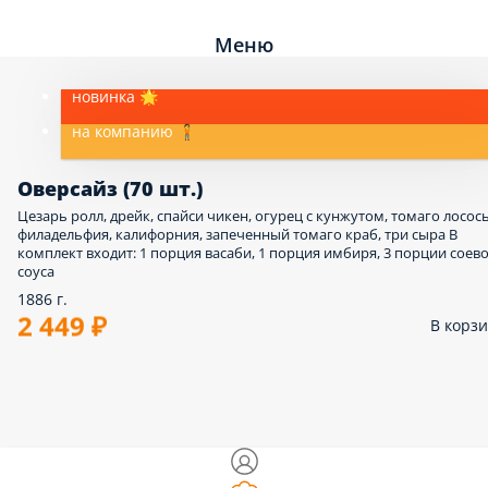
Меню
новинка 🌟
на компанию 🧍
Оверсайз (70 шт.)
Цезарь ролл, дрейк, спайси чикен, огурец с кунжутом, томаго лосось
филадельфия, калифорния, запеченный томаго краб, три сыра В
комплект входит: 1 порция васаби, 1 порция имбиря, 3 порции соев
соуса
1886 г.
2 449 ₽
В корз