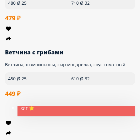
хит ⭐
Барбекю
Колбаса пепперони, ветчина, бекон, куриное филе, укроп,
соус барбекю, сыр моцарелла