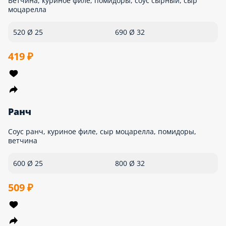
Классика
Ветчина, колбаса пепперони, шампиньоны, сыр пармезан,
соус томатный, сыр моцарелла
450 Ø 25
660 Ø 32
479 ₽