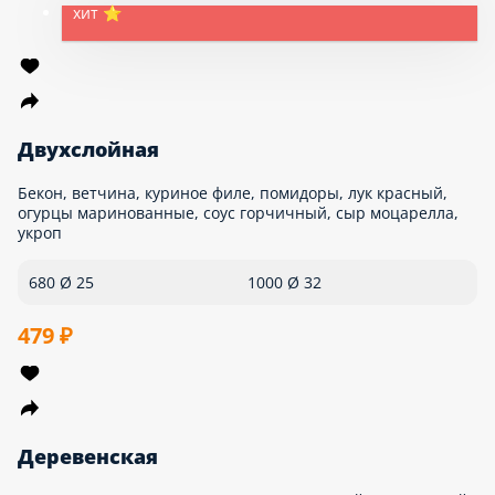
450 Ø 25
610 Ø 32
449 ₽
хит ⭐
Вкусная