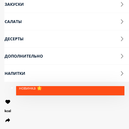
Песто курица
Соус Песто, Моцарелла, Соус Альфредо, Фетакса, куриное
филе, помидор
385 Ø 25
645 Ø 32
549 ₽
новинка 🌟