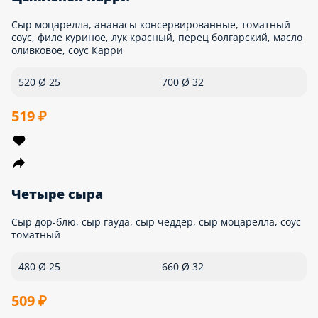
Мясное ассорти
Бекон, курица, свинина, помидоры, соус томатный, сыр
моцарелла, зелень
570 Ø 25
790 Ø 32
539 ₽