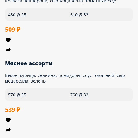
Деревенская
Бекон, свинина, шампиньоны, лук репчатый, лук красный,
чеснок, соус томатный, сыр моцарелла, укроп
550 Ø 25
790 Ø 32
509 ₽