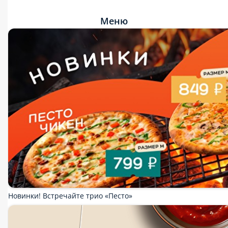
Меню
Новинки! Встречайте трио «Песто»
Ролл в подарок!
Сет по скидке!
15 % в День Рождения
Раздаем подарки от 1700
Пепперони S в подарок
Популярное
Промо товары