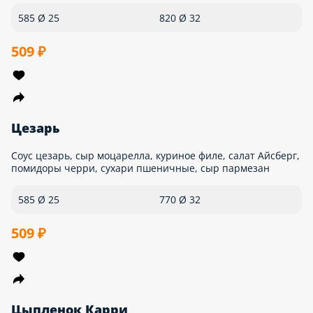
Мега пепперони
Колбаса пепперони, сыр моцарелла, томатный соус.
480 Ø 25
610 Ø 32
509 ₽