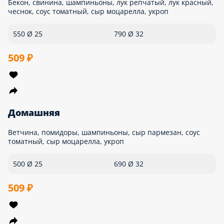
Бекон, ветчина, колбаса пепперони, помидоры, сыр
моцарелла, соус горчичный
640 Ø 25
850 Ø 32
579 ₽
Гавайская