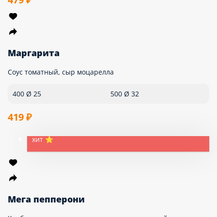
Двухслойная
Бекон, ветчина, куриное филе, помидоры, лук красный,
огурцы маринованные, соус горчичный, сыр моцарелла,
укроп
680 Ø 25
1000 Ø 32
479 ₽